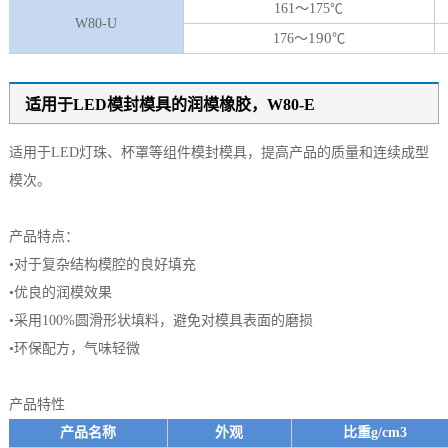
161～175
℃
W80-U
190
176～
℃
适用于LED模封模具的润模橡胶，W80-E
适用于LED灯珠、杯罩等组件模封模具，提高产品的质量和连续成型
模次。
产品特点：
•对于复杂结构模腔的良好填充
•优良的润模效果
•采用100%圆滑形状填料，避免对模具表面的磨损
•环保配方，气味轻微
产品特性
产品名称
外观
比重g/cm3