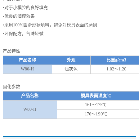
•
对于小模腔的良好填充
•
优良的润模效果
•
采用100%圆滑形状填料，避免对模具表面的磨损
•
环保配方，气味轻微
产品特性
产品名称
外观
比重g/cm3
W80-H
浅灰色
1.02～1.20
固化参数
产品名称
模具表面温度℃
161～175
℃
W80-H
190
176～
℃